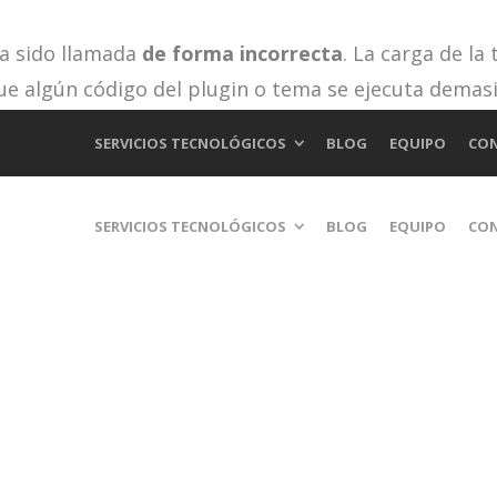
ha sido llamada
de forma incorrecta
. La carga de la
ue algún código del plugin o tema se ejecuta demas
 en WordPress
para más información. (Este mensaje fu
SERVICIOS TECNOLÓGICOS
BLOG
EQUIPO
CO
cludes/functions.php
on line
6170
SERVICIOS TECNOLÓGICOS
BLOG
EQUIPO
CO