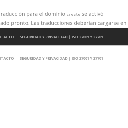
 traducción para el dominio
se activó
create
iado pronto. Las traducciones deberían cargarse en
e añadido en la versión 6.7.0). in
NTACTO
SEGURIDAD Y PRIVACIDAD | ISO 27001 Y 27701
NTACTO
SEGURIDAD Y PRIVACIDAD | ISO 27001 Y 27701