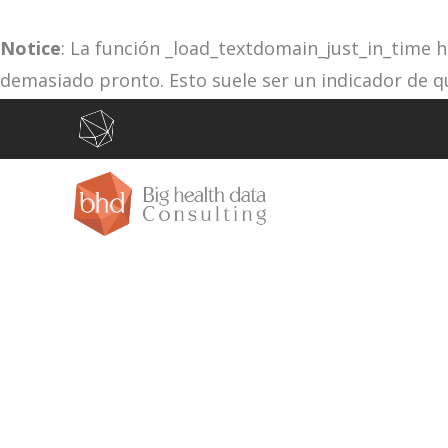
Notice
: La función _load_textdomain_just_in_time 
demasiado pronto. Esto suele ser un indicador de q
la acción
o más tarde. Por favor, ve
depuración
init
/var/www/vhosts/bhdconsult.com/httpdocs/wp-in