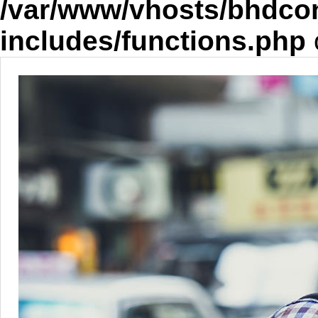
/var/www/vhosts/bhdco
includes/functions.php