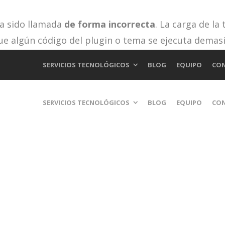
ha sido llamada
de forma incorrecta
. La carga de la
ue algún código del plugin o tema se ejecuta demas
 en WordPress
para más información. (Este mensaje fu
SERVICIOS TECNOLÓGICOS
BLOG
EQUIPO
CO
cludes/functions.php
on line
6170
SERVICIOS TECNOLÓGICOS
BLOG
EQUIPO
CO