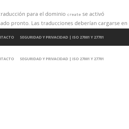
 traducción para el dominio
se activó
create
iado pronto. Las traducciones deberían cargarse en
e añadido en la versión 6.7.0). in
NTACTO
SEGURIDAD Y PRIVACIDAD | ISO 27001 Y 27701
NTACTO
SEGURIDAD Y PRIVACIDAD | ISO 27001 Y 27701