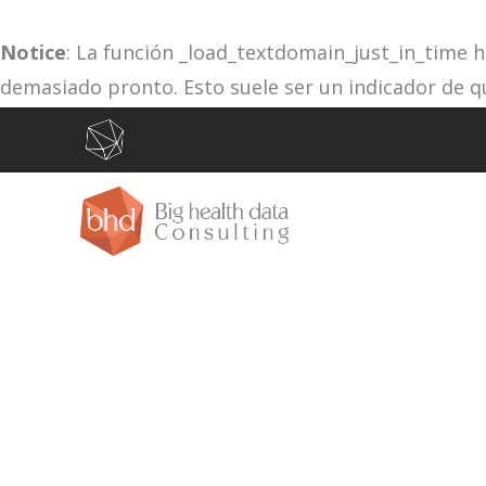
Notice
: La función _load_textdomain_just_in_time 
demasiado pronto. Esto suele ser un indicador de q
la acción
o más tarde. Por favor, ve
depuración
init
/var/www/vhosts/bhdconsult.com/httpdocs/wp-in