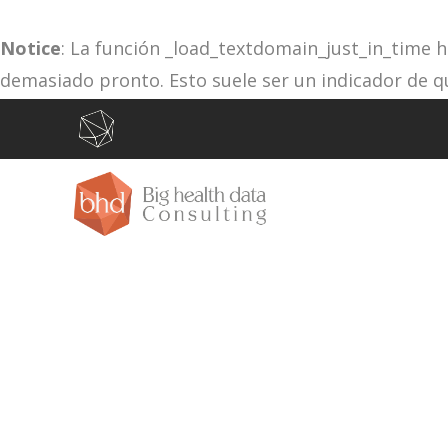
Notice
: La función _load_textdomain_just_in_time 
demasiado pronto. Esto suele ser un indicador de q
la acción
o más tarde. Por favor, ve
depuración
init
/var/www/vhosts/bhdconsult.com/httpdocs/wp-in