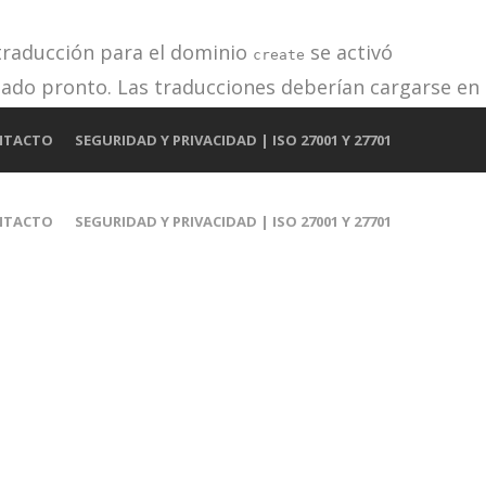
 traducción para el dominio
se activó
create
iado pronto. Las traducciones deberían cargarse en
e añadido en la versión 6.7.0). in
NTACTO
SEGURIDAD Y PRIVACIDAD | ISO 27001 Y 27701
NTACTO
SEGURIDAD Y PRIVACIDAD | ISO 27001 Y 27701