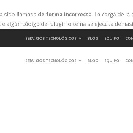
ha sido llamada
de forma incorrecta
. La carga de la
ue algún código del plugin o tema se ejecuta demas
 en WordPress
para más información. (Este mensaje fu
SERVICIOS TECNOLÓGICOS
BLOG
EQUIPO
CO
cludes/functions.php
on line
6170
SERVICIOS TECNOLÓGICOS
BLOG
EQUIPO
CO