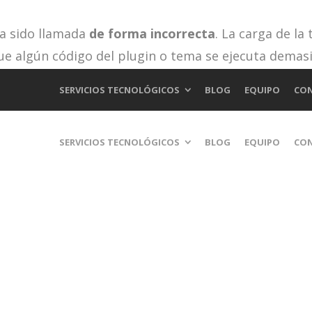
ha sido llamada
de forma incorrecta
. La carga de la
ue algún código del plugin o tema se ejecuta demas
 en WordPress
para más información. (Este mensaje fu
SERVICIOS TECNOLÓGICOS
BLOG
EQUIPO
CO
cludes/functions.php
on line
6170
SERVICIOS TECNOLÓGICOS
BLOG
EQUIPO
CO