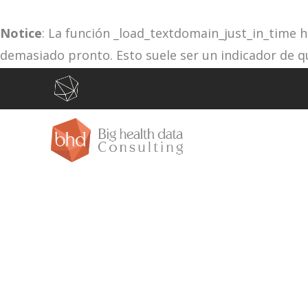
Notice
: La función _load_textdomain_just_in_time 
demasiado pronto. Esto suele ser un indicador de q
la acción
o más tarde. Por favor, ve
depuración
init
/var/www/vhosts/bhdconsult.com/httpdocs/wp-in