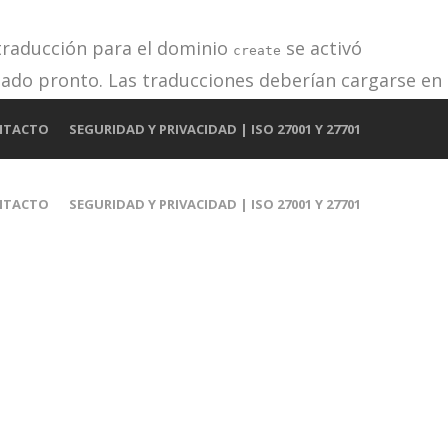
 traducción para el dominio
se activó
create
iado pronto. Las traducciones deberían cargarse en
e añadido en la versión 6.7.0). in
NTACTO
SEGURIDAD Y PRIVACIDAD | ISO 27001 Y 27701
NTACTO
SEGURIDAD Y PRIVACIDAD | ISO 27001 Y 27701