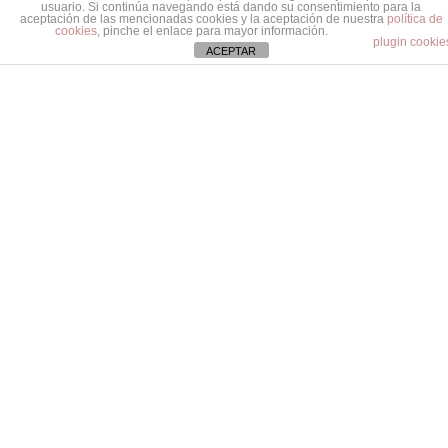
usuario. Si continúa navegando está dando su consentimiento para la
aceptación de las mencionadas cookies y la aceptación de nuestra
política de
cookies
, pinche el enlace para mayor información.
plugin cookie
ACEPTAR
Cuestiones legales que plantea la
interconsulta digital
22 agosto, 2019
By
bhd
notas y papers